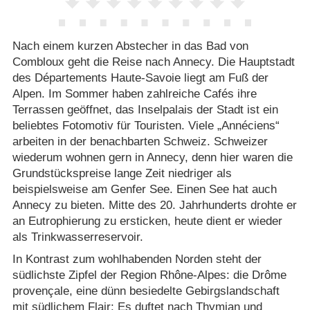
Nach einem kurzen Abstecher in das Bad von
Combloux geht die Reise nach Annecy. Die Hauptstadt
des Départements Haute-Savoie liegt am Fuß der
Alpen. Im Sommer haben zahlreiche Cafés ihre
Terrassen geöffnet, das Inselpalais der Stadt ist ein
beliebtes Fotomotiv für Touristen. Viele „Annéciens“
arbeiten in der benachbarten Schweiz. Schweizer
wiederum wohnen gern in Annecy, denn hier waren die
Grundstückspreise lange Zeit niedriger als
beispielsweise am Genfer See. Einen See hat auch
Annecy zu bieten. Mitte des 20. Jahrhunderts drohte er
an Eutrophierung zu ersticken, heute dient er wieder
als Trinkwasserreservoir.
In Kontrast zum wohlhabenden Norden steht der
südlichste Zipfel der Region Rhône-Alpes: die Drôme
provençale, eine dünn besiedelte Gebirgslandschaft
mit südlichem Flair: Es duftet nach Thymian und