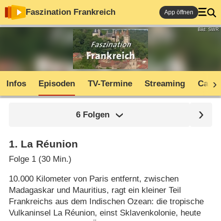
Faszination Frankreich
App öffnen
Bild: SWR
Infos
Episoden
TV-Termine
Streaming
Cast
6 Folgen
1
.
La Réunion
Folge 1 (30 Min.)
10.000 Kilometer von Paris entfernt, zwischen
Madagaskar und Mauritius, ragt ein kleiner Teil
Frankreichs aus dem Indischen Ozean: die tropische
Vulkaninsel La Réunion, einst Sklavenkolonie, heute