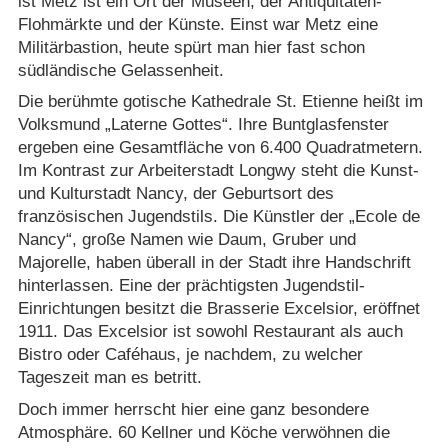
ist Metz ist ein Ort der Museen, der Antiquitäten-
Flohmärkte und der Künste. Einst war Metz eine
Militärbastion, heute spürt man hier fast schon
südländische Gelassenheit.
Die berühmte gotische Kathedrale St. Etienne heißt im
Volksmund „Laterne Gottes“. Ihre Buntglasfenster
ergeben eine Gesamtfläche von 6.400 Quadratmetern.
Im Kontrast zur Arbeiterstadt Longwy steht die Kunst-
und Kulturstadt Nancy, der Geburtsort des
französischen Jugendstils. Die Künstler der „Ecole de
Nancy“, große Namen wie Daum, Gruber und
Majorelle, haben überall in der Stadt ihre Handschrift
hinterlassen. Eine der prächtigsten Jugendstil-
Einrichtungen besitzt die Brasserie Excelsior, eröffnet
1911. Das Excelsior ist sowohl Restaurant als auch
Bistro oder Caféhaus, je nachdem, zu welcher
Tageszeit man es betritt.
Doch immer herrscht hier eine ganz besondere
Atmosphäre. 60 Kellner und Köche verwöhnen die