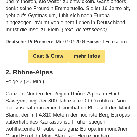
und mithelfen, sie weiter zu entwickeln. Ganz anders
denkt seine Freundin Emmanuelle. Sie ist 16 Jahre alt,
geht aufs Gymnasium, fühlt sich nach Europa
hingezogen, träumt von einem Leben in Deutschland.
Ihr ist die Insel zu klein.
(Text: hr-fernsehen)
Deutsche TV-Premiere
Mi. 07.07.2004
Südwest Fernsehen
Cast & Crew
mehr Infos
2
.
Rhône-Alpes
Folge 2 (30 Min.)
Ganz im Norden der Region Rhône-Alpes, in Hoch-
Savoyen, liegt der 800 Jahre alte Ort Combloux. Von
hier aus hat man einen traumhaften Blick auf den Mont
Blanc, der mit 4.810 Metern der höchste Berg Europas
außerhalb des Kaukasus ist. Früher stiegen
wohlhabende Urlauber aus ganz Europa im mondänen
Grand Hotel du Mont Blanc ab. Heute buchen