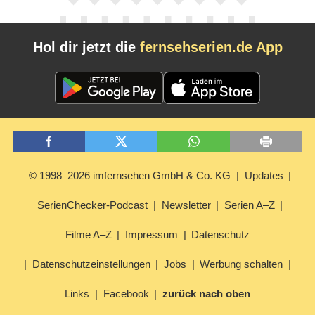
Hol dir jetzt die
fernsehserien.de App
© 1998–2026 imfernsehen GmbH & Co. KG
Updates
SerienChecker-Podcast
Newsletter
Serien A–Z
Filme A–Z
Impressum
Datenschutz
Datenschutzeinstellungen
Jobs
Werbung schalten
Links
Facebook
zurück nach oben