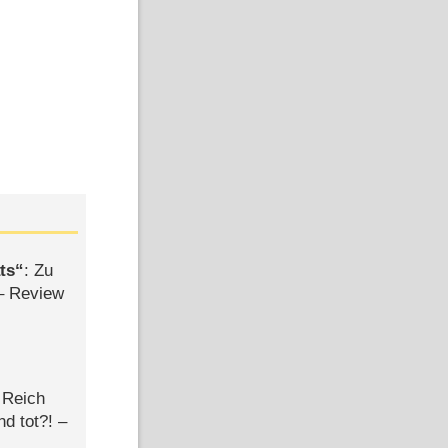
ts
: Zu
– Review
 Reich
d tot?! –