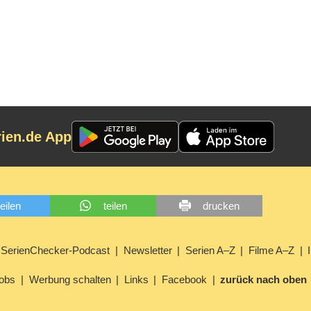
rien.de App
teilen
teilen
drucken
SerienChecker-Podcast
Newsletter
Serien A–Z
Filme A–Z
obs
Werbung schalten
Links
Facebook
zurück nach oben