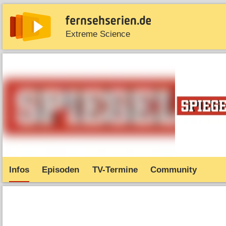
Extreme Science
News
Entdecken
Streaming
TV-Starts
Serie
Infos
Episoden
TV-Termine
Community