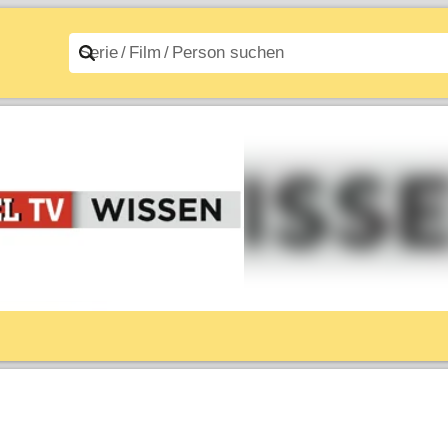
n A–Z
Filme A–Z