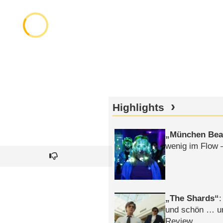
Highlights
München Bea
wenig im Flow 
The Shards
:
und schön … un
Review