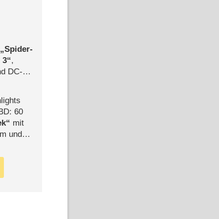
,
Spider-
 3
,
d DC-
ce
lights
BD: 60
ek
mit
mm und
der