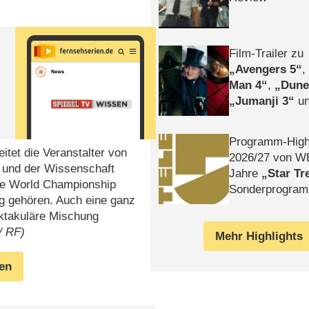
f
Film-Trailer zu
Avengers 5
Man 4
,
Dune
Jumanji 3
un
Horror
Clayfa
Programm-High
itet die Veranstalter von
2026/​27 von W
 und der Wissenschaft
Jahre
Star Tr
ace World Championship
Sonderprogra
g gehören. Auch eine ganz
Die Helgolän
ektakuläre Mischung
/ RF)
Mehr Highlights
gen