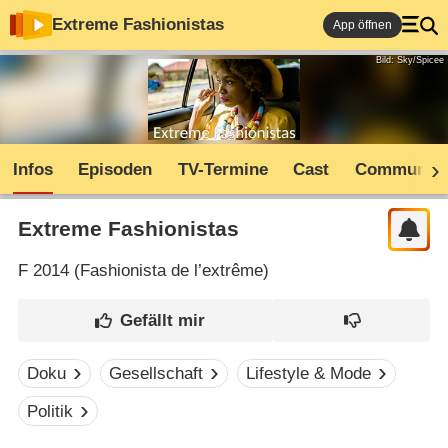
Extreme Fashionistas
App öffnen
Bild: Sky/Spicee
Infos
Episoden
TV-Termine
Cast
Community
Extreme Fashionistas
F
2014 (
Fashionista de l’extrême
)
Doku
Gesellschaft
Lifestyle & Mode
Politik