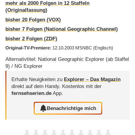
mehr als 2000 Folgen in 12 Staffeln
(Originalfassung)
bisher
20
Folgen (VOX)
bisher
7
Folgen (National Geographic Channel)
bisher
2
Folgen (ZDF)
Original-TV-Premiere
12.10.2003
MSNBC
(Englisch)
Alternativtitel: National Geographic Explorer (ab Staffel
9) / NG Explorer
Erhalte Neuigkeiten zu
Explorer – Das Magazin
direkt auf dein Handy.
Kostenlos mit der
fernsehserien.de
App.
Benachrichtige mich