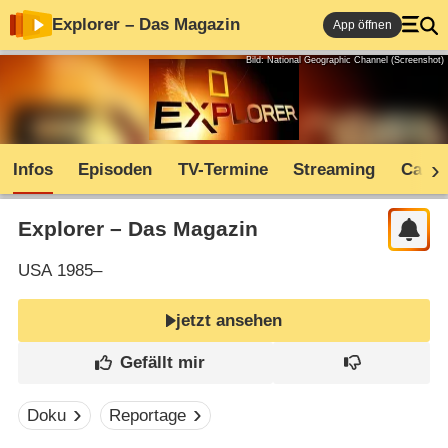
Explorer – Das Magazin
App öffnen
Bild: National Geographic Channel (Screenshot)
Infos
Episoden
TV-Termine
Streaming
Cast
Explorer – Das Magazin
USA
1985–
jetzt ansehen
Doku
Reportage