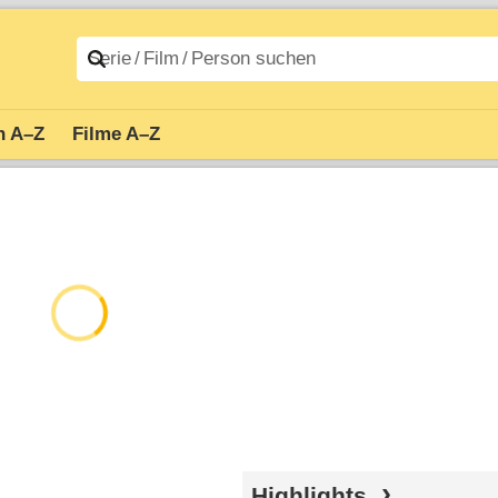
n A–Z
Filme A–Z
Highlights