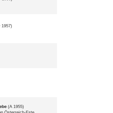
D
1957)
iebe
(
A
1955)
on Österreich-Este