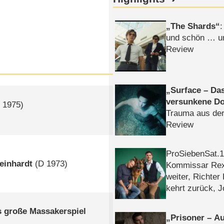
The Shards
:
und schön … un
Review
Surface – Da
versunkene Do
D
1975)
Trauma aus der
Review
ProSiebenSat.1 
einhardt
(
D
1973)
Kommissar Rex 
weiter, Richter
kehrt zurück, 
Klaas machen 
s große Massakerspiel
Prisoner – Au