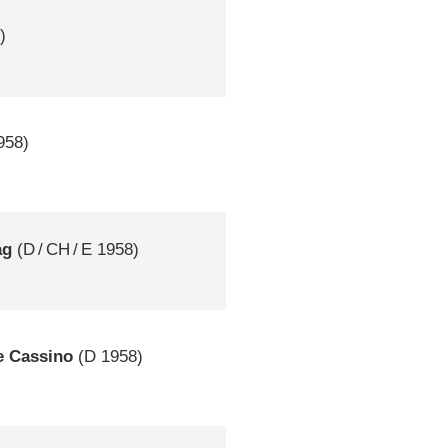
)
958)
ag
(
D
/
CH
/
E
1958)
e Cassino
(
D
1958)