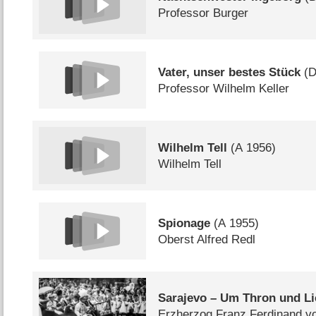
Professor Burger
Vater, unser bestes Stück
(
Professor Wilhelm Keller
Wilhelm Tell
(
A
1956)
Wilhelm Tell
Spionage
(
A
1955)
Oberst Alfred Redl
Sarajevo – Um Thron und L
Erzherzog Franz Ferdinand v