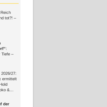
 Reich
d tot?! –
s
rf
:
 Tiefe –
2026/​27:
ermittelt
 Hold
Joko &
Urlaub
f der