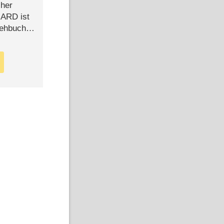
cher
n ARD ist
rehbuch
iew