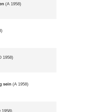
en
(
A
1958)
8)
D
1958)
g sein
(
A
1958)
D
1958)