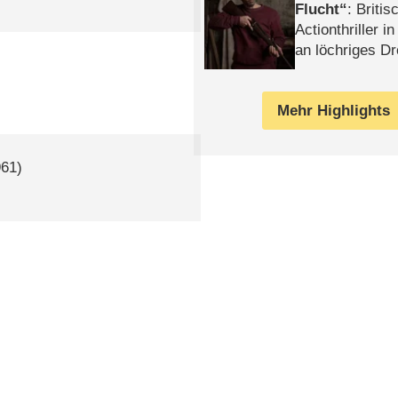
Flucht
: Britis
Actionthriller i
an löchriges D
gekettet – Rev
Mehr Highlights
61)