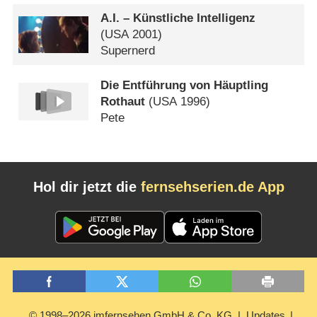
A.I. – Künstliche Intelligenz
(
USA
2001)
Supernerd
Die Entführung von Häuptling
Rothaut
(
USA
1996)
Pete
Hol dir jetzt die
fernsehserien.de App
© 1998–2026 imfernsehen GmbH & Co. KG
Updates