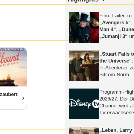
Film-Trailer zu
Avengers 5
Man 4
,
Dune
Jumanji 3
un
Horror
Clayfa
/Opéra national de
Stuart Fails 
the Universe
Fi-Abenteuer ze
Sitcom-Norm –
Programm-High
zaubert
2026/​27: Der D
Channel wird a
TV erwachsene
Leben, Larry