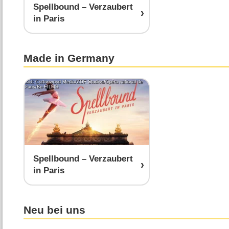
Spellbound – Verzaubert
in Paris
Made in Germany
Bild: Cottonwood Media/ZDF Studios/Opéra national de
Paris/Be-FILMS
Spellbound – Verzaubert
in Paris
Neu bei uns