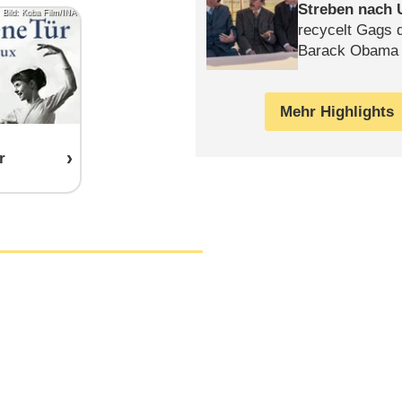
Streben nach 
Bild: Koba Film/INA
recycelt Gags 
Barack Obama 
Mehr Highlights
r