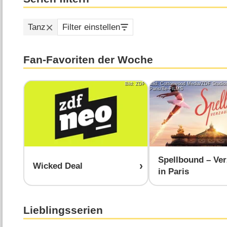
Tanz
Filter einstellen
Fan-Favoriten der Woche
Bild: ZDF
Bild: Cottonwood Media/ZDF Studios
Paris/Be-FILMS
Spellbound – Ver
Wicked Deal
in Paris
Lieblingsserien