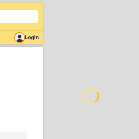
Login