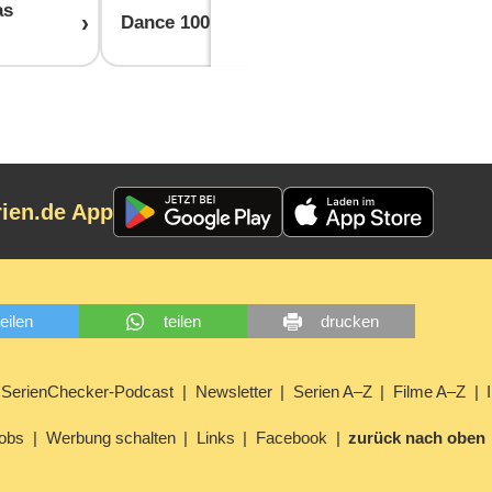
as
Dance 100
House of B
rien.de App
teilen
teilen
drucken
SerienChecker-Podcast
Newsletter
Serien A–Z
Filme A–Z
obs
Werbung schalten
Links
Facebook
zurück nach oben