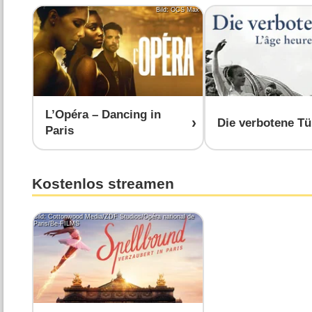
Bild: OCS Max
L’Opéra – Dancing in
Die verbotene Tü
Paris
Kostenlos streamen
Bild: Cottonwood Media/ZDF Studios/Opéra national de
Paris/Be-FILMS