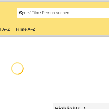
n A–Z
Filme A–Z
Highlights