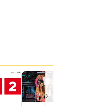
Bild: ORF
Bild: Tom Dymond/Netflix
›