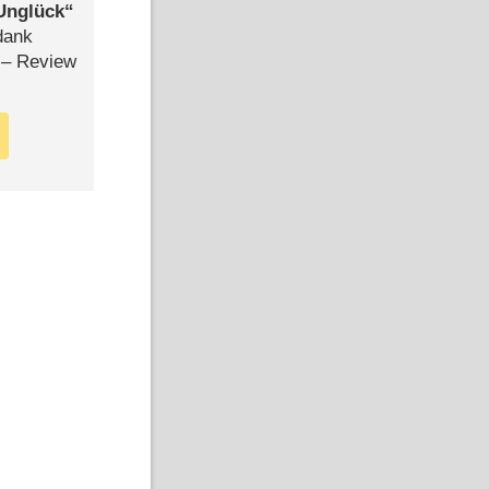
Unglück
dank
– Review