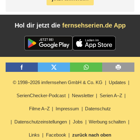
Hol dir jetzt die
fernsehserien.de App
© 1998–2026 imfernsehen GmbH & Co. KG
Updates
SerienChecker-Podcast
Newsletter
Serien A–Z
Filme A–Z
Impressum
Datenschutz
Datenschutzeinstellungen
Jobs
Werbung schalten
Links
Facebook
zurück nach oben