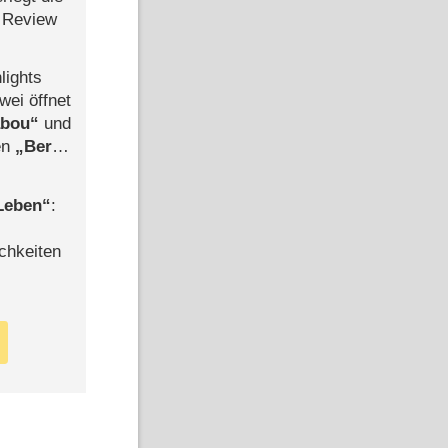
 Review
lights
wei öffnet
abou
und
len
Berlin
-Ableger
 Leben
:
chkeiten