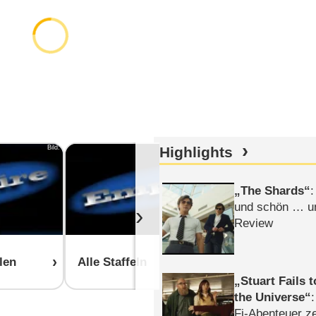
Bild:
Highlights
Bild:
The Shards
:
und schön … un
›
Review
len
Alle Staffeln
Stuart Fails 
the Universe
Fi-Abenteuer ze