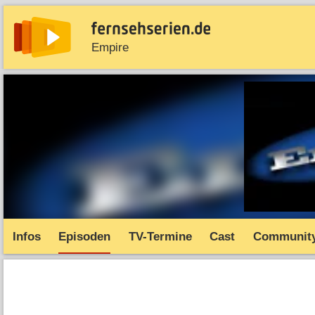
Empire
News
Entdecken
Streaming
TV-Starts
Serie
Infos
Episoden
TV-Termine
Cast
Communit