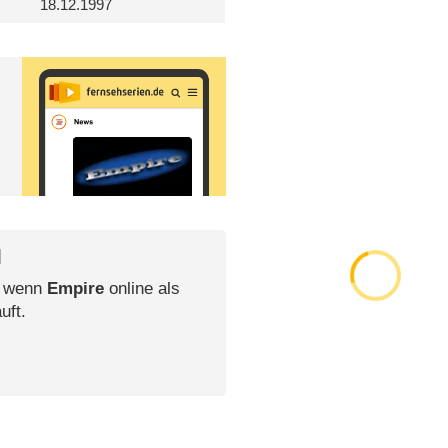
18.12.1997
l
, wenn
Empire
online als
uft.