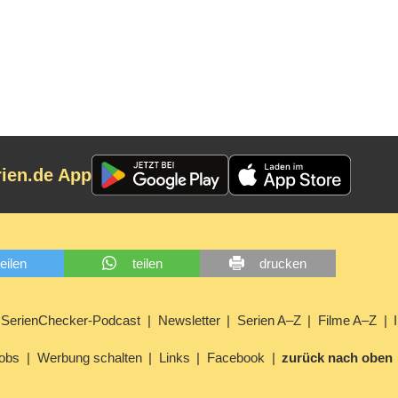
rien.de App
teilen
teilen
drucken
SerienChecker-Podcast
Newsletter
Serien A–Z
Filme A–Z
obs
Werbung schalten
Links
Facebook
zurück nach oben