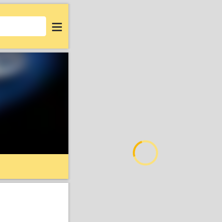
Login