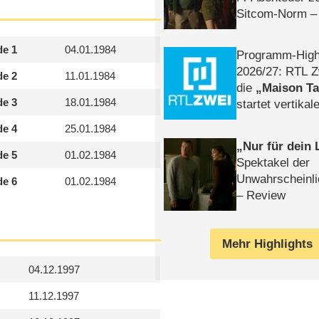
Sitcom-Norm –
de 1
04.01.1984
Programm-High
2026/​27: RTL Z
de 2
11.01.1984
die
Maison T
de 3
18.01.1984
startet vertika
– Tag & Nacht
de 4
25.01.1984
Nur für dein
de 5
01.02.1984
Spektakel der
Unwahrscheinli
de 6
01.02.1984
– Review
Mehr Highlights
04.12.1997
11.12.1997