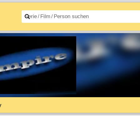
n A–Z
Filme A–Z
y