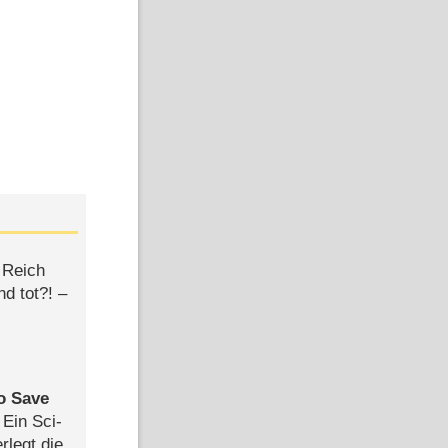
 Reich
d tot?! –
to Save
: Ein Sci-
rlegt die