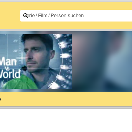
n A–Z
Filme A–Z
y