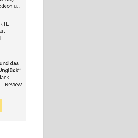
lodeon und
 RTL+
er,
d
 und das
Unglück
dank
– Review