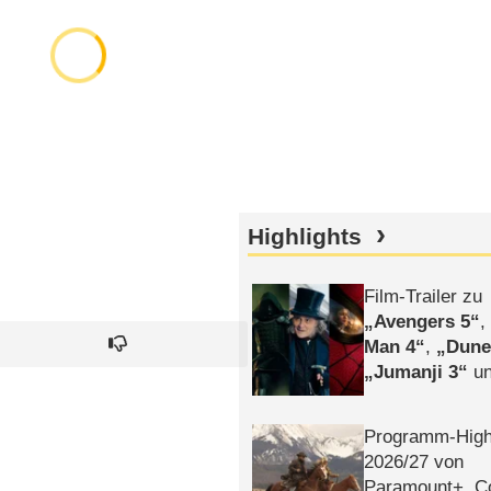
Highlights
Film-Trailer zu
Avengers 5
Man 4
,
Dune
Jumanji 3
un
Horror
Clayfa
Programm-High
2026/​27 von
Paramount+, 