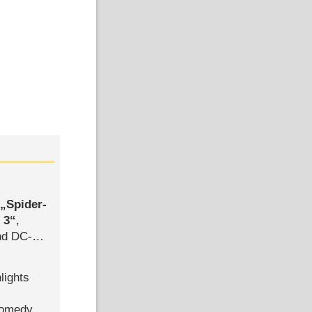
,
Spider-
 3
,
d DC-
ce
lights
Comedy