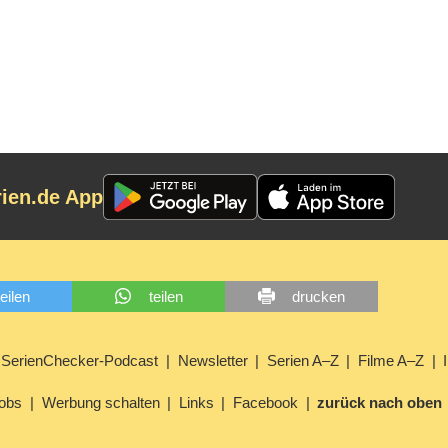
rien.de App
teilen
teilen
drucken
SerienChecker-Podcast
Newsletter
Serien A–Z
Filme A–Z
obs
Werbung schalten
Links
Facebook
zurück nach oben