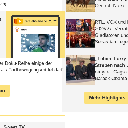
sch)
Central, Nicke
WELT
t
RTL, VOX und
2026/​27: Verrät
Gladiatoren un
Sebastian Lege
Leben, Larry
ser Doku-Reihe einige der
Streben nach 
 als Fortbewegungsmittel darf
recycelt Gags 
Barack Obama 
gen
Mehr Highlights
Sweet TV