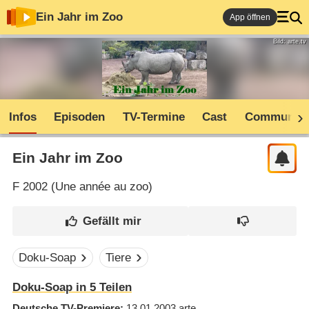
Ein Jahr im Zoo
App öffnen
Bild: arte.tv
Infos
Episoden
TV-Termine
Cast
Community
Ein Jahr im Zoo
F
2002 (
Une année au zoo
)
Doku-Soap
Tiere
Doku-Soap in 5 Teilen
Deutsche TV-Premiere
13.01.2003
arte