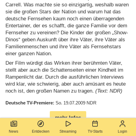
Carrell. Was machte sie so einzigartig, weshalb waren
sie die großen Stars der Nation und warum hat das
deutsche Fernsehen kaum noch einen überragenden
Entertainer, der es schafft, die ganze Familie vor dem
Fernseher zu vereinen? Die Kinder der großen „Show-
Dinos“ geben Auskunft über ihre Väter, ihre Väter als
Familienmenschen und ihre Väter als Fernsehstars
einer ganzen Nation.
Der Film würdigt das Wirken ihrer berühmten Väter,
stellt aber auch die Schattenseiten einer Kindheit im
Rampenlicht dar. Durch die ausführlichen Interviews
wird klar, wie schwierig, aber auch amüsant es heute
noch ist, den großen Namen zu tragen.
(Text: NDR)
Deutsche TV-Premiere
So. 19.07.2009
NDR
mehr Infos
News
Entdecken
Streaming
TV-Starts
Login
Ein Abend für die legendäre Heidi Kabel: