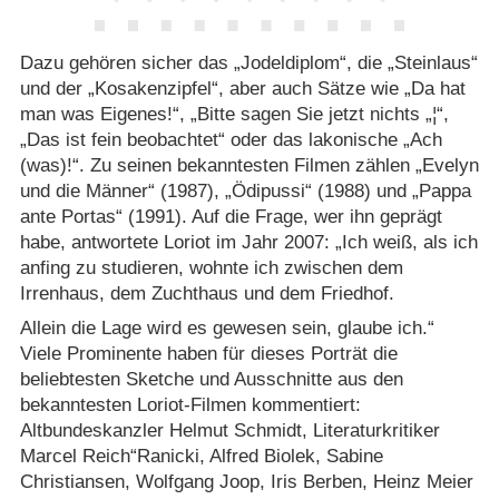
Dazu gehören sicher das „Jodeldiplom“, die „Steinlaus“
und der „Kosakenzipfel“, aber auch Sätze wie „Da hat
man was Eigenes!“, „Bitte sagen Sie jetzt nichts „¦“,
„Das ist fein beobachtet“ oder das lakonische „Ach
(was)!“. Zu seinen bekanntesten Filmen zählen „Evelyn
und die Männer“ (1987), „Ödipussi“ (1988) und „Pappa
ante Portas“ (1991). Auf die Frage, wer ihn geprägt
habe, antwortete Loriot im Jahr 2007: „Ich weiß, als ich
anfing zu studieren, wohnte ich zwischen dem
Irrenhaus, dem Zuchthaus und dem Friedhof.
Allein die Lage wird es gewesen sein, glaube ich.“
Viele Prominente haben für dieses Porträt die
beliebtesten Sketche und Ausschnitte aus den
bekanntesten Loriot-Filmen kommentiert:
Altbundeskanzler Helmut Schmidt, Literaturkritiker
Marcel Reich“Ranicki, Alfred Biolek, Sabine
Christiansen, Wolfgang Joop, Iris Berben, Heinz Meier