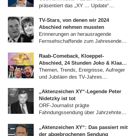
präsentiert das „XY … Update“
(
29.08.2025
)
TV-Stars, von denen wir 2024
Abschied nehmen mussten
Erinnerungen an herausragende
Fernsehschaffende zum Jahresende
(
31.12.2024
)
Raab-Comeback, Kloeppel-
Abschied, 24 Stunden Joko & Klaas
und viel Sport: Das deutsche
Themen, Trends, Ereignisse, Aufreger
Fernsehjahr 2024 im Rückblick
und Jubiläen des TV-Jahres
(
25.12.2024
)
„Aktenzeichen XY“-Legende Peter
Nidetzky ist tot
ORF-Journalist prägte
Fahndungssendung über Jahrzehnte
hinweg (
11.11.2024
)
„Aktenzeichen XY“: Das passiert mit
der abgebrochenen Sendung