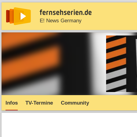
E! News Germany
News
Entdecken
Streaming
TV-Starts
Serie
Infos
TV-Termine
Community