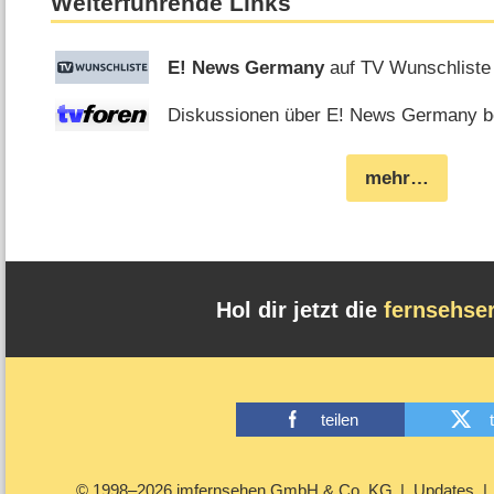
Weiterführende Links
E! News Germany
auf TV Wunschliste
Diskussionen über E! News Germany be
mehr…
Hol dir jetzt die
fernsehse
teilen
© 1998–2026 imfernsehen GmbH & Co. KG
Updates