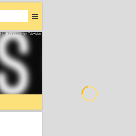
Login
Bild: E! Entertainment Television