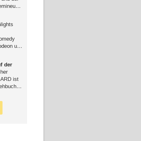
semineuen
hen
-
lights
Comedy
lodeon und
f der
cher
n ARD ist
rehbuch
iew