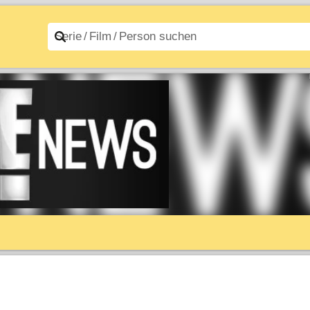
n A–Z
Filme A–Z