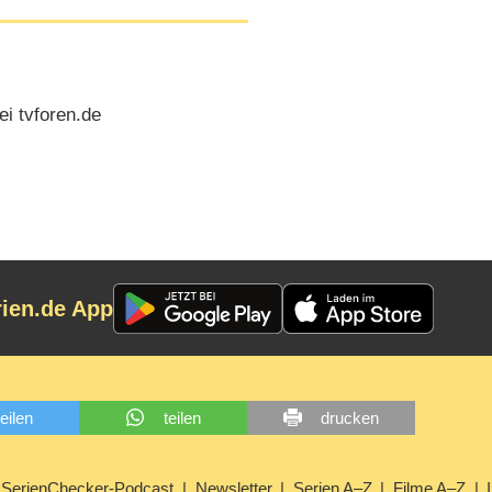
i tvforen.de
rien.de App
teilen
teilen
drucken
SerienChecker-Podcast
Newsletter
Serien A–Z
Filme A–Z