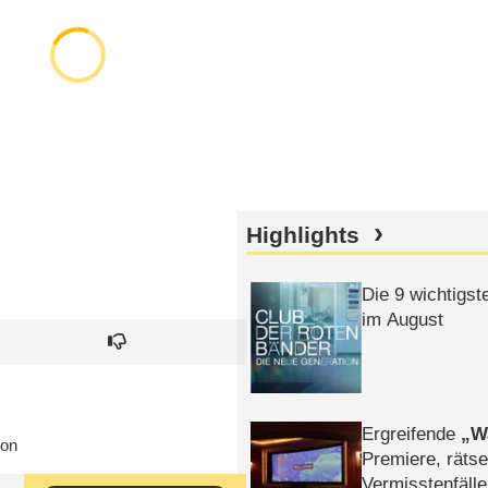
Highlights
Die 9 wichtigst
im August
Ergreifende
W
ion
Premiere, rätse
Vermisstenfälle