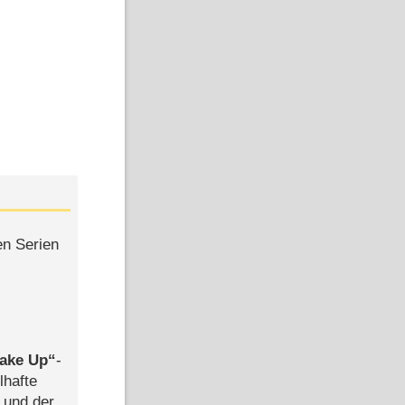
en Serien
ake Up
-
lhafte
 und der