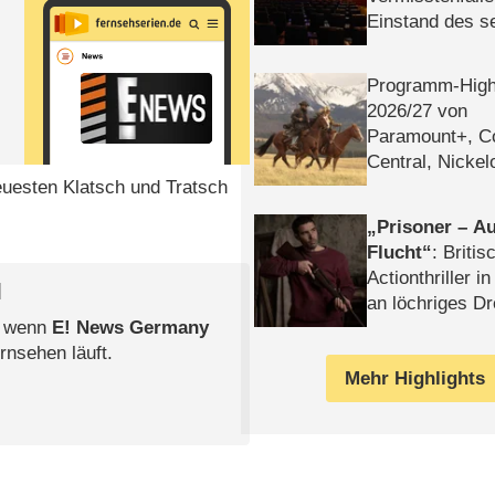
Einstand des 
Tatort: Münc
Duos
Programm-High
2026/​27 von
Paramount+, 
Central, Nicke
euesten Klatsch und Tratsch
WELT
Prisoner – Au
Flucht
: Britis
Actionthriller i
l
an löchriges D
, wenn
E! News Germany
gekettet – Rev
rnsehen läuft.
Mehr Highlights