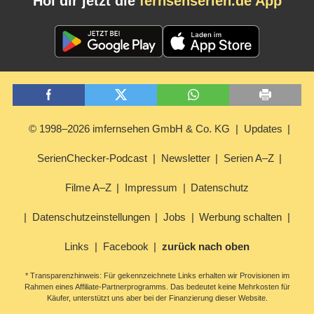
Hol dir jetzt die
fernsehserien.de App
© 1998–2026 imfernsehen GmbH & Co. KG
Updates
SerienChecker-Podcast
Newsletter
Serien A–Z
Filme A–Z
Impressum
Datenschutz
Datenschutzeinstellungen
Jobs
Werbung schalten
Links
Facebook
zurück nach oben
* Transparenzhinweis: Für gekennzeichnete Links erhalten wir Provisionen im
Rahmen eines Affiliate-Partnerprogramms. Das bedeutet keine Mehrkosten für
Käufer, unterstützt uns aber bei der Finanzierung dieser Website.