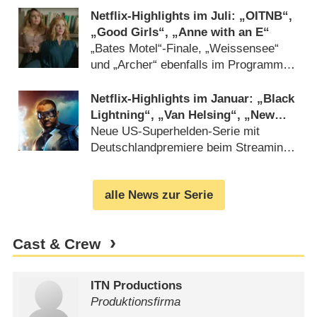
Netflix-Highlights im Juli: „OITNB“,
„Good Girls“, „Anne with an E“
„Bates Motel“-Finale, „Weissensee“
und „Archer“ ebenfalls im Programm
(
25.06.2018
)
Netflix-Highlights im Januar: „Black
Lightning“, „Van Helsing“, „New
Girl“, „Rick and Morty“
Neue US-Superhelden-Serie mit
Deutschlandpremiere beim Streaming-
Dienst (
19.12.2017
)
alle News zur Serie
Cast & Crew
ITN Productions
Produktionsfirma