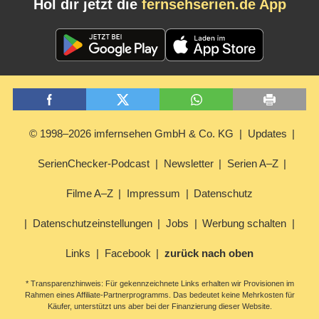
Hol dir jetzt die
fernsehserien.de App
© 1998–2026 imfernsehen GmbH & Co. KG
Updates
SerienChecker-Podcast
Newsletter
Serien A–Z
Filme A–Z
Impressum
Datenschutz
Datenschutzeinstellungen
Jobs
Werbung schalten
Links
Facebook
zurück nach oben
* Transparenzhinweis: Für gekennzeichnete Links erhalten wir Provisionen im
Rahmen eines Affiliate-Partnerprogramms. Das bedeutet keine Mehrkosten für
Käufer, unterstützt uns aber bei der Finanzierung dieser Website.