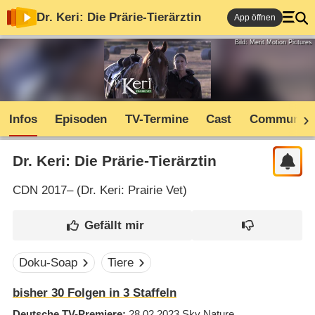
Dr. Keri: Die Prärie-Tierärztin
App öffnen
Bild: Merit Motion Pictures
Infos
Episoden
TV-Termine
Cast
Community
Dr. Keri: Die Prärie-Tierärztin
CDN
2017– (
Dr. Keri: Prairie Vet
)
Doku-Soap
Tiere
bisher
30
Folgen in
3
Staffeln
Deutsche TV-Premiere
28.02.2023
Sky Nature