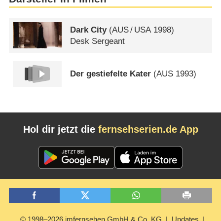
Dark City
(
AUS
/
USA
1998)
Desk Sergeant
Der gestiefelte Kater
(
AUS
1993)
Hol dir jetzt die
fernsehserien.de App
© 1998–2026 imfernsehen GmbH & Co. KG
Updates