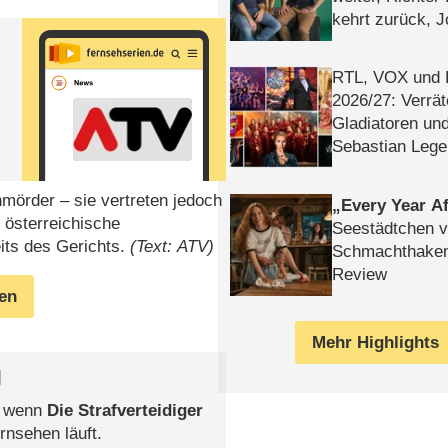
kehrt zurück, 
Klaas machen 
RTL, VOX und
2026/​27: Verrät
Gladiatoren un
Sebastian Lege
nmörder – sie vertreten jedoch
Every Year Af
 österreichische
Seestädtchen v
eits des Gerichts.
(Text: ATV)
Schmachthake
Review
gen
Mehr Highlights
l
, wenn
Die Strafverteidiger
rnsehen läuft.