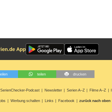
rien.de App
teilen
teilen
drucken
SerienChecker-Podcast
Newsletter
Serien A–Z
Filme A–Z
obs
Werbung schalten
Links
Facebook
zurück nach oben