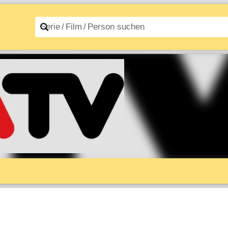
n A–Z
Filme A–Z