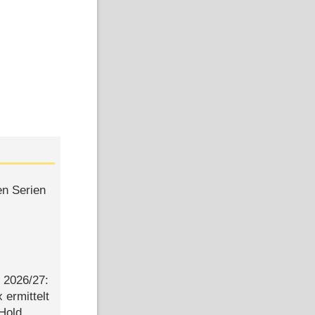
en Serien
2026/​27:
ermittelt
 Hold