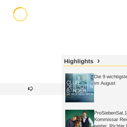
Highlights
Die 9 wichtigst
im August
ProSiebenSat.1 
Kommissar Rex 
weiter, Richter