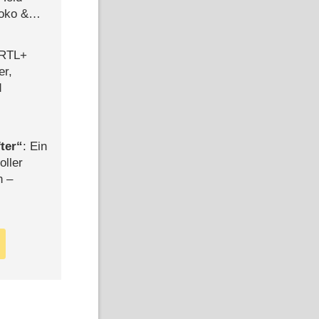
Joko &
Urlaub
 RTL+
er,
d
ter
: Ein
oller
n –