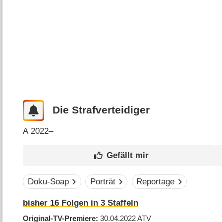
Die Strafverteidiger
A
2022–
Doku-Soap
Porträt
Reportage
bisher
16
Folgen in
3
Staffeln
Original-TV-Premiere
30.04.2022
ATV