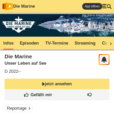
Die Marine
App öffnen
Bild: Warner Bros. Discovery
Infos
Episoden
TV-Termine
Streaming
Comm
Die Marine
Unser Leben auf See
D
2022–
jetzt ansehen
Reportage