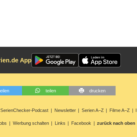
rien.de App
teilen
teilen
drucken
SerienChecker-Podcast
Newsletter
Serien A–Z
Filme A–Z
obs
Werbung schalten
Links
Facebook
zurück nach oben