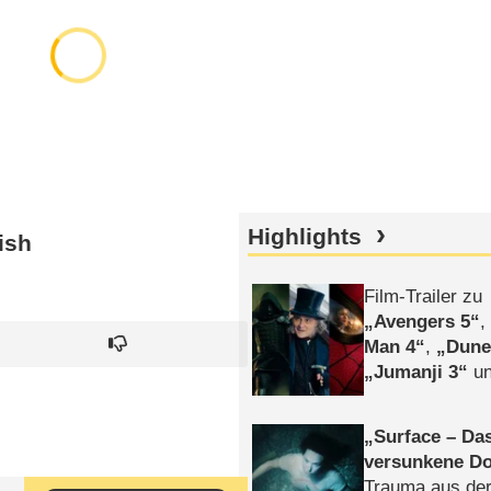
Highlights
ish
Film-Trailer zu
Avengers 5
Man 4
,
Dune
Jumanji 3
un
Horror
Clayfa
Surface – Da
versunkene Do
Trauma aus der