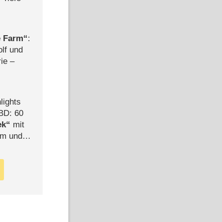
e Farm
:
olf und
rie –
lights
BD: 60
ek
mit
mm und
der