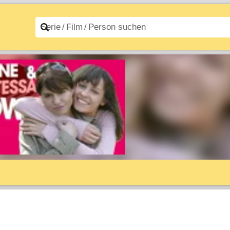
n A–Z
Filme A–Z