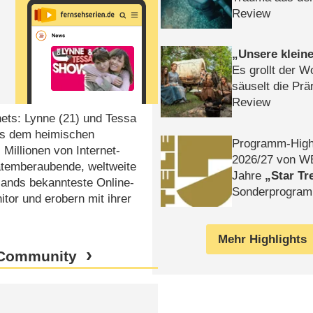
Review
Unsere klein
Es grollt der W
säuselt die Prä
Review
rnets: Lynne (21) und Tessa
us dem heimischen
Programm-High
Millionen von Internet-
2026/​27 von W
 atemberaubende, weltweite
Jahre
Star Tr
lands bekannteste Online-
Sonderprogra
tor und erobern mit ihrer
Die Helgolän
Mehr Highlights
– Community