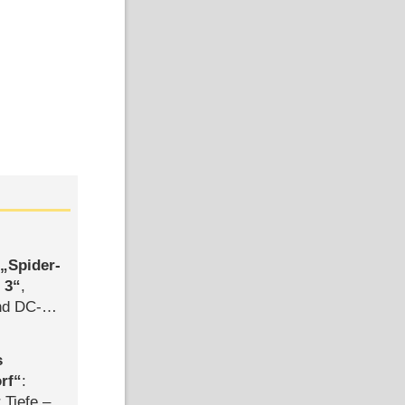
,
Spider-
 3
,
d DC-
ce
s
rf
:
 Tiefe –