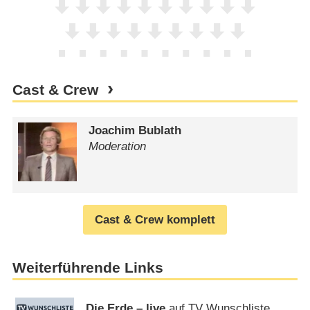
Cast & Crew
Joachim Bublath
Moderation
Cast & Crew komplett
Weiterführende Links
Die Erde – live
auf TV Wunschliste