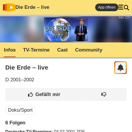
Die Erde – live
App öffnen
Bild: ZDF
Infos
TV-Termine
Cast
Community
Die Erde – live
D
2001–2002
Doku/Sport
6
Folgen
Deutsche TV-Premiere
04.02.2001
ZDF