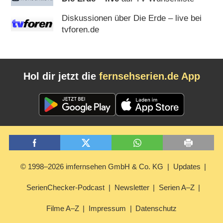
Diskussionen über Die Erde – live bei
tvforen.de
Hol dir jetzt die
fernsehserien.de App
© 1998–2026 imfernsehen GmbH & Co. KG
Updates
SerienChecker-Podcast
Newsletter
Serien A–Z
Filme A–Z
Impressum
Datenschutz