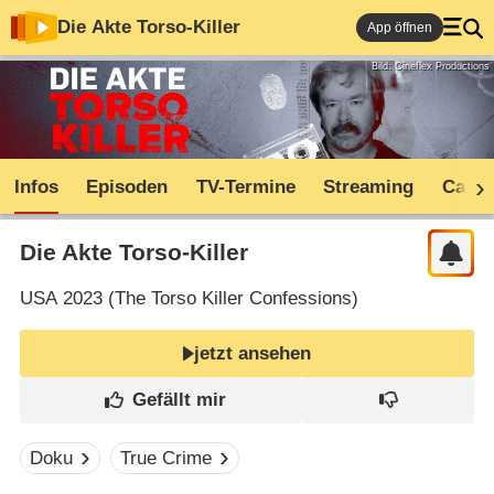
Die Akte Torso-Killer
App öffnen
Bild: Cineflex Productions
Infos
Episoden
TV-Termine
Streaming
Cast
Die Akte Torso-Killer
USA
2023 (
The Torso Killer Confessions
)
jetzt ansehen
Doku
True Crime