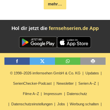
mehr…
Hol dir jetzt die
fernsehserien.de App
© 1998–2026 imfernsehen GmbH & Co. KG
Updates
SerienChecker-Podcast
Newsletter
Serien A–Z
Filme A–Z
Impressum
Datenschutz
Datenschutzeinstellungen
Jobs
Werbung schalten