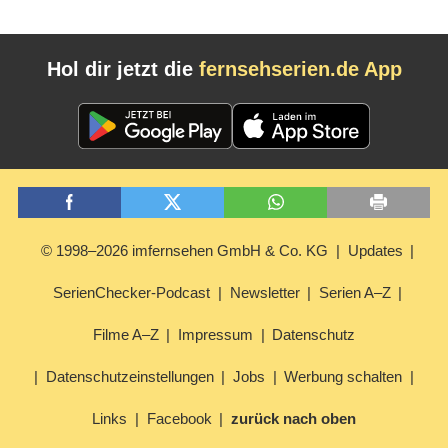
Hol dir jetzt die
fernsehserien.de App
© 1998–2026 imfernsehen GmbH & Co. KG
Updates
SerienChecker-Podcast
Newsletter
Serien A–Z
Filme A–Z
Impressum
Datenschutz
Datenschutzeinstellungen
Jobs
Werbung schalten
Links
Facebook
zurück nach oben