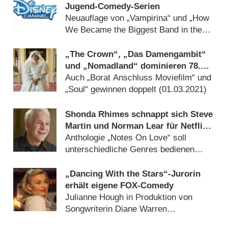
Jugend-Comedy-Serien
Neuauflage von „Vampirina“ und „How
We Became the Biggest Band in the
World“ (
04.11.2024
)
„The Crown“, „Das Damengambit“
und „Nomadland“ dominieren 78.
Golden Globes
Auch „Borat Anschluss Moviefilm“ und
„Soul“ gewinnen doppelt (
01.03.2021
)
Shonda Rhimes schnappt sich Steve
Martin und Norman Lear für Netflix-
Serie
Anthologie „Notes On Love“ soll
unterschiedliche Genres bedienen
(
26.09.2019
)
„Dancing With the Stars“-Jurorin
erhält eigene FOX-Comedy
Julianne Hough in Produktion von
Songwriterin Diane Warren
(
19.11.2017
)