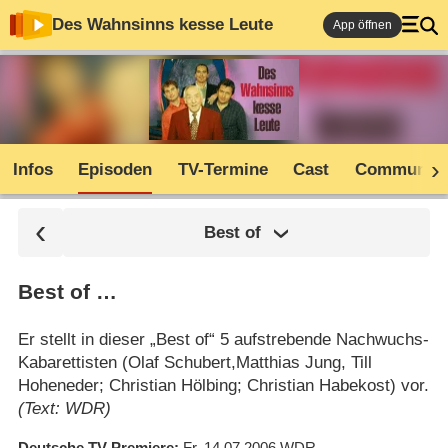
Des Wahnsinns kesse Leute
App öffnen
Infos
Episoden
TV-Termine
Cast
Community
Best of
Best of …
Er stellt in dieser „Best of“ 5 aufstrebende Nachwuchs-
Kabarettisten (Olaf Schubert,Matthias Jung, Till
Hoheneder; Christian Hölbing; Christian Habekost) vor.
(Text: WDR)
Deutsche TV-Premiere
Fr. 14.07.2006
WDR