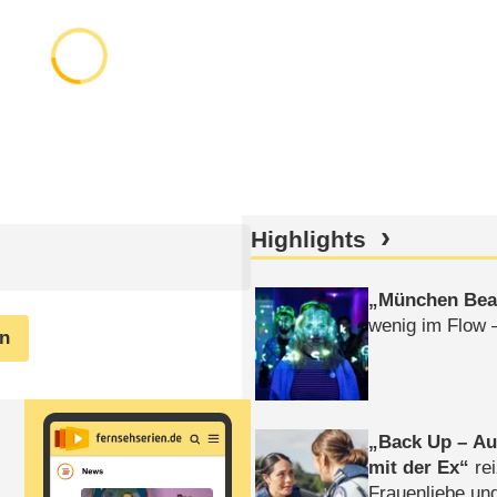
Highlights
München Bea
wenig im Flow 
en
Back Up – Auf
mit der Ex
rei
Frauenliebe un