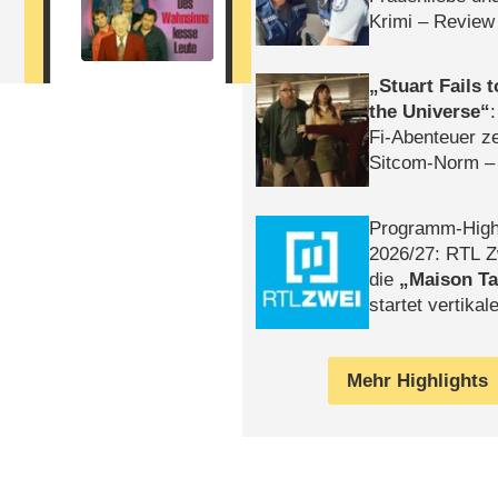
Krimi – Review
Stuart Fails 
the Universe
Fi-Abenteuer ze
Sitcom-Norm –
Programm-High
2026/​27: RTL Z
die
Maison T
startet vertika
– Tag & Nacht
Mehr Highlights