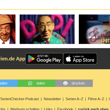
rien.de App
teilen
teilen
drucken
SerienChecker-Podcast
Newsletter
Serien A–Z
Filme A–Z
obs
Werbung schalten
Links
Facebook
zurück nach oben