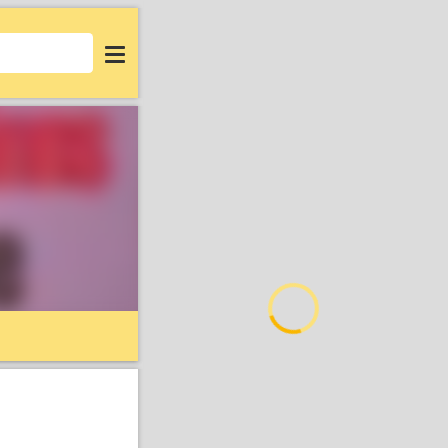
Login