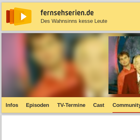
Des Wahnsinns kesse Leute
News
Entdecken
Streaming
TV-Starts
Serie
Infos
Episoden
TV-Termine
Cast
Communit