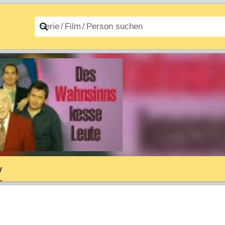
n A–Z
Filme A–Z
y