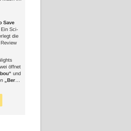
to Save
: Ein Sci-
rlegt die
 Review
lights
wei öffnet
abou
und
len
Berlin
-Ableger