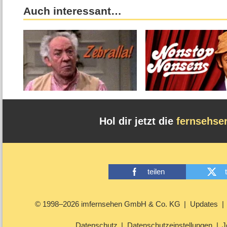
Auch interessant…
Hol dir jetzt die
fernsehse
teilen
© 1998–2026 imfernsehen GmbH & Co. KG
Updates
Datenschutz
Datenschutzeinstellungen
J