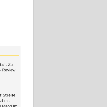
ts
: Zu
– Review
 Streife
zt mit
d Māori im