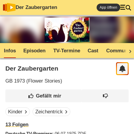
Der Zaubergarten
App öffnen
Infos
Episoden
TV-Termine
Cast
Community
Der Zaubergarten
GB
1973 (
Flower Stories
)
Kinder
Zeichentrick
13
Folgen
Deutsche TV-Premiere
06.07.1975
ZDF