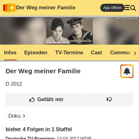
Der Weg meiner Familie
App öffnen
Bild: WDR/privat
Infos
Episoden
TV-Termine
Cast
Community
Der Weg meiner Familie
D
2012
Doku
bisher
4
Folgen in
1
Staffel
Deutsche TV-Premiere
13.04.2012
WDR