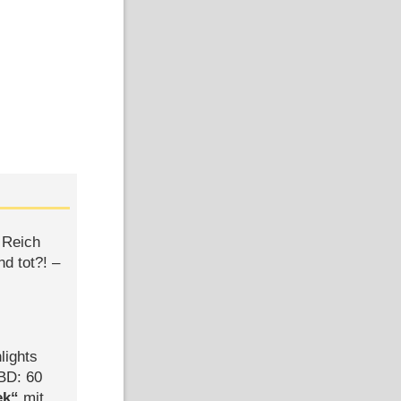
 Reich
d tot?! –
lights
BD: 60
ek
mit