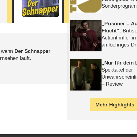
Sonderprogra
Die Helgolän
Prisoner – Au
Flucht
: Britis
Actionthriller i
l
an löchriges D
, wenn
Der Schnapper
gekettet – Rev
rnsehen läuft.
Nur für dein
Spektakel der
Unwahrscheinli
– Review
Mehr Highlights