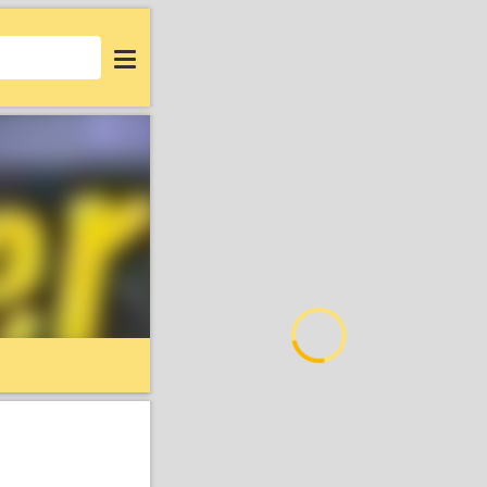
Login