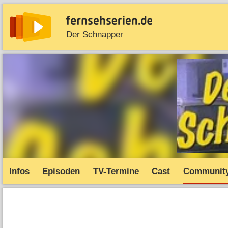
Der Schnapper
News
Entdecken
Streaming
TV-Starts
Serie
Infos
Episoden
TV-Termine
Cast
Communit