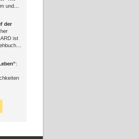
mm und
der
f der
cher
n ARD ist
rehbuch
iew
 Leben
:
chkeiten