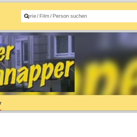
n A–Z
Filme A–Z
y