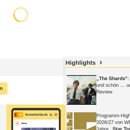
Highlights
The Shards
:
und schön … un
en
Review
Programm-High
2026/​27 von W
Jahre
Star Tr