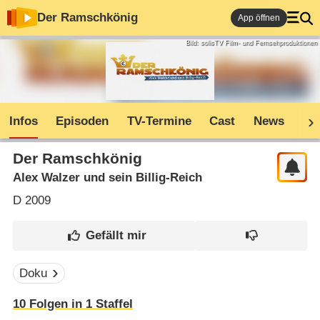
Der Ramschkönig
App öffnen
Bild: solisTV Film- und Fernsehproduktionen
Infos
Episoden
TV-Termine
Cast
News
Co
Der Ramschkönig
Alex Walzer und sein Billig-Reich
D
2009
Doku
10
Folgen in
1
Staffel