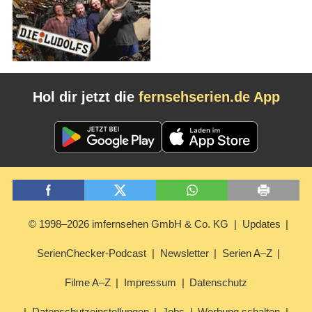
Hol dir jetzt die
fernsehserien.de App
© 1998–2026 imfernsehen GmbH & Co. KG
Updates
SerienChecker-Podcast
Newsletter
Serien A–Z
Filme A–Z
Impressum
Datenschutz
Datenschutzeinstellungen
Jobs
Werbung schalten