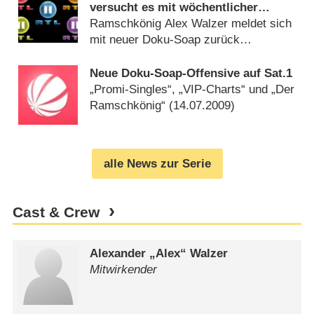
versucht es mit wöchentlicher
Rankingshow
Ramschkönig Alex Walzer meldet sich
mit neuer Doku-Soap zurück
(
15.03.2016
)
Neue Doku-Soap-Offensive auf Sat.1
„Promi-Singles“, „VIP-Charts“ und „Der
Ramschkönig“ (
14.07.2009
)
alle News zur Serie
Cast & Crew
Alexander „Alex“ Walzer
Mitwirkender