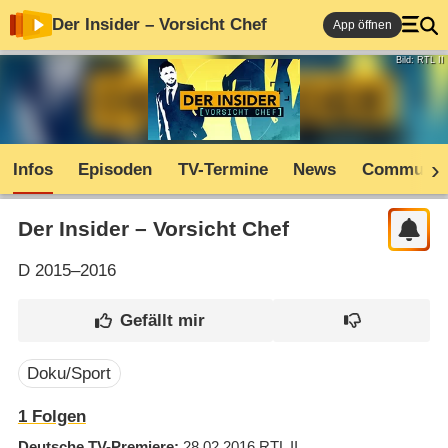
Der Insider – Vorsicht Chef
App öffnen
Bild: RTL II
Infos
Episoden
TV-Termine
News
Communit
Der Insider – Vorsicht Chef
D
2015–2016
Doku/Sport
1
Folgen
Deutsche TV-Premiere
28.02.2016
RTL II