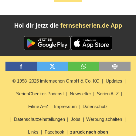
Hol dir jetzt die
fernsehserien.de App
© 1998–2026 imfernsehen GmbH & Co. KG
Updates
SerienChecker-Podcast
Newsletter
Serien A–Z
Filme A–Z
Impressum
Datenschutz
Datenschutzeinstellungen
Jobs
Werbung schalten
Links
Facebook
zurück nach oben