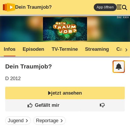
Dein Traumjob?
App öffnen
Bild: KiKA
Infos
Episoden
TV-Termine
Streaming
Cast
Dein Traumjob?
D
2012
jetzt ansehen
Jugend
Reportage