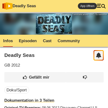
Deadly Seas
App öffnen
Bild: Discovery Communications, LLC./Screenshot
Infos
Episoden
Cast
Community
Deadly Seas
GB
2012
Doku/Sport
Dokumentation in 3 Teilen
Original-TV-Premiere
08.06.2012
Discovery Channel U.S.