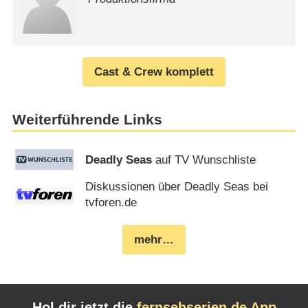
Cast & Crew komplett
Weiterführende Links
Deadly Seas
auf TV Wunschliste
Diskussionen über Deadly Seas bei
tvforen.de
mehr…
Hol dir jetzt die
fernsehserien.de App