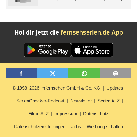
Hol dir jetzt die
fernsehserien.de App
© 1998–2026 imfernsehen GmbH & Co. KG
Updates
SerienChecker-Podcast
Newsletter
Serien A–Z
Filme A–Z
Impressum
Datenschutz
Datenschutzeinstellungen
Jobs
Werbung schalten