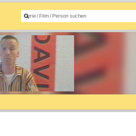
n A–Z
Filme A–Z