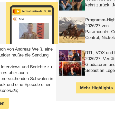
kehrt zurück, 
Klaas machen 
Programm-High
2026/​27 von
Paramount+, 
Central, Nicke
WELT
uch von Andreas Weiß, eine
RTL, VOX und
 Leider mußte die Sendung
2026/​27: Verrät
Gladiatoren un
Interviews und Berichte zu
Sebastian Lege
b es aber auch
artnersuchenden Schwulen in
ock und eine Episode einer
Mehr Highlights
nsehen.de)
gen