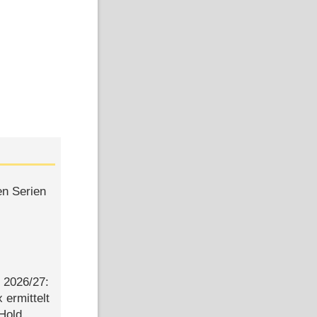
en Serien
2026/​27:
ermittelt
 Hold