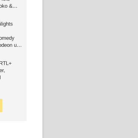
Joko &
Urlaub
lights
Comedy
lodeon und
 RTL+
er,
d