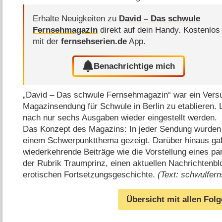
Erhalte Neuigkeiten zu
David – Das schwule
Fernsehmagazin
direkt auf dein Handy.
Kostenlos
mit der
fernsehserien.de
App.
Benachrichtige mich
„David – Das schwule Fernsehmagazin“ war ein Vers
Magazinsendung für Schwule in Berlin zu etablieren.
nach nur sechs Ausgaben wieder eingestellt werden.
Das Konzept des Magazins: In jeder Sendung wurden 
einem Schwerpunktthema gezeigt. Darüber hinaus ga
wiederkehrende Beiträge wie die Vorstellung eines p
der Rubrik Traumprinz, einen aktuellen Nachrichtenbl
erotischen Fortsetzungsgeschichte.
(Text: schwulfer
Übersicht mit allen Fol