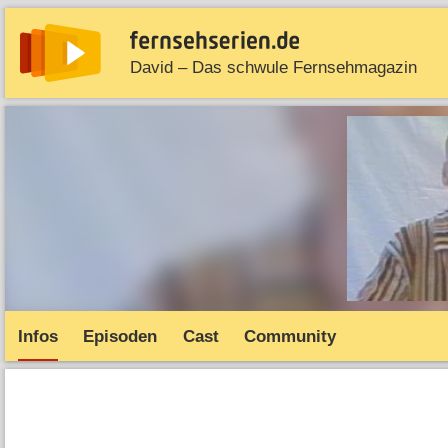
David – Das schwule Fernsehmagazin
News
Entdecken
Streaming
TV-Starts
Serie
Infos
Episoden
Cast
Community