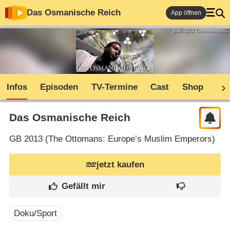
Das Osmanische Reich
App öffnen
Bild: GEO Television/BBC
Infos
Episoden
TV-Termine
Cast
Shop
Co
Das Osmanische Reich
GB
2013 (
The Ottomans: Europe’s Muslim Emperors
)
jetzt kaufen
Doku/Sport