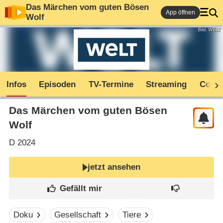
Das Märchen vom guten Bösen
App öffnen
Wolf
Bild: WELT
Infos
Episoden
TV-Termine
Streaming
Comm
Das Märchen vom guten Bösen
Wolf
D
2024
jetzt ansehen
Doku
Gesellschaft
Tiere