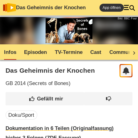
Das Geheimnis der Knochen
App öffnen
Bild: BBC Four
Infos
Episoden
TV-Termine
Cast
Community
Das Geheimnis der Knochen
GB
2014 (
Secrets of Bones
)
Doku/Sport
Dokumentation in 6 Teilen (Originalfassung)
bisher
3
Folgen (ZDF-Fassung)