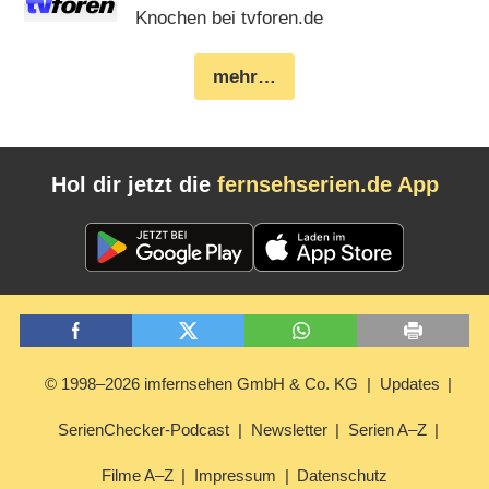
Knochen bei tvforen.de
mehr…
Hol dir jetzt die
fernsehserien.de App
© 1998–2026 imfernsehen GmbH & Co. KG
Updates
SerienChecker-Podcast
Newsletter
Serien A–Z
Filme A–Z
Impressum
Datenschutz