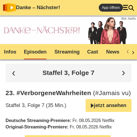
Danke – Nächster!
App öffnen
Bild: Netflix
Infos
Episoden
Streaming
Cast
News
Com
Staffel 3, Folge 7
23
.
#VerborgeneWahrheiten
(#Jamais vu)
Staffel 3, Folge 7 (35 Min.)
jetzt ansehen
Deutsche Streaming-Premiere
Fr. 08.05.2026
Netflix
Original-Streaming-Premiere
Fr. 08.05.2026
Netflix