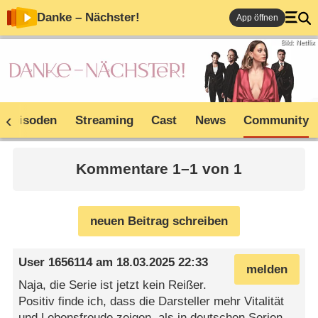
Danke – Nächster!
App öffnen
Bild: Netflix
Episoden
Streaming
Cast
News
Community
Kommentare 1–1 von 1
neuen Beitrag schreiben
User 1656114
am
18.03.2025 22:33
melden
Naja, die Serie ist jetzt kein Reißer.
Positiv finde ich, dass die Darsteller mehr Vitalität
und Lebensfreude zeigen, als in deutschen Serien.