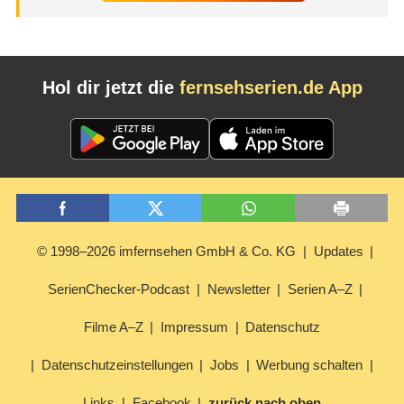
Hol dir jetzt die
fernsehserien.de App
© 1998–2026 imfernsehen GmbH & Co. KG
Updates
SerienChecker-Podcast
Newsletter
Serien A–Z
Filme A–Z
Impressum
Datenschutz
Datenschutzeinstellungen
Jobs
Werbung schalten
Links
Facebook
zurück nach oben