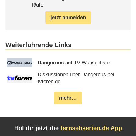
läuft.
jetzt anmelden
Weiterführende Links
Dangerous
auf TV Wunschliste
Diskussionen über Dangerous bei
tvforen.de
mehr…
Hol dir jetzt die
fernsehserien.de App