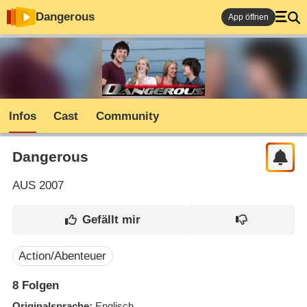
Dangerous
App öffnen
Infos
Cast
Community
Dangerous
AUS
2007
Action/Abenteuer
8
Folgen
Originalsprache
Englisch