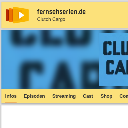
Clutch Cargo
News
Entdecken
Streaming
TV-Starts
Serie
Infos
Episoden
Streaming
Cast
Shop
Co