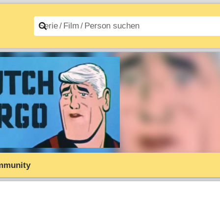
n A–Z
Filme A–Z
mmunity