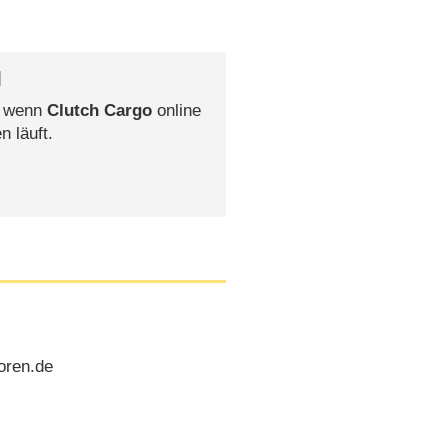
l
, wenn
Clutch Cargo
online
n läuft.
oren.de