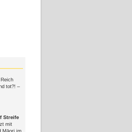
 Reich
d tot?! –
 Streife
zt mit
d Māori im