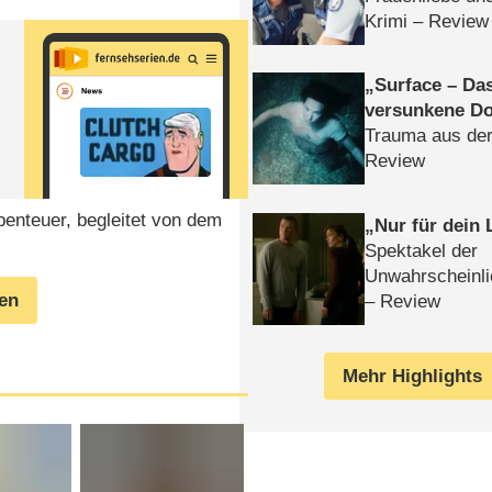
Krimi – Review
Surface – Da
versunkene Do
Trauma aus der
Review
benteuer, begleitet von dem
Nur für dein
Spektakel der
Unwahrscheinli
gen
– Review
Mehr Highlights