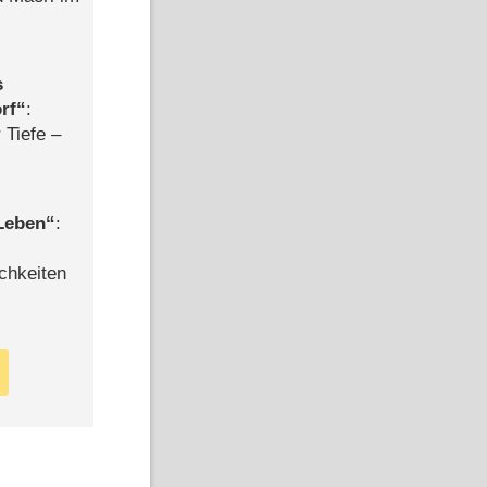
s
rf
:
 Tiefe –
 Leben
:
chkeiten