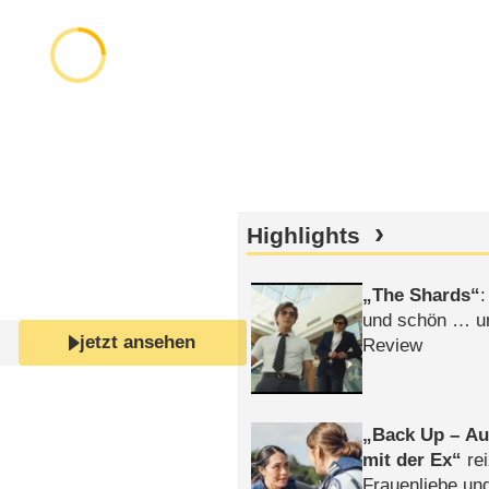
Highlights
The Shards
:
und schön … un
jetzt ansehen
Review
Back Up – Auf
mit der Ex
rei
Frauenliebe un