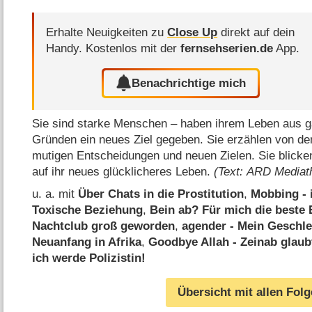
Erhalte Neuigkeiten zu
Close Up
direkt auf dein
Handy.
Kostenlos mit der
fernsehserien.de
App.
Benachrichtige mich
Sie sind starke Menschen – haben ihrem Leben aus g
Gründen ein neues Ziel gegeben. Sie erzählen von de
mutigen Entscheidungen und neuen Zielen. Sie blicken
auf ihr neues glücklicheres Leben.
(Text: ARD Mediat
u. a. mit
Über Chats in die Prostitution
,
Mobbing - 
Toxische Beziehung
,
Bein ab? Für mich die beste
Nachtclub groß geworden
,
agender - Mein Geschlec
Neuanfang in Afrika
,
Goodbye Allah - Zeinab glaub
ich werde Polizistin!
Übersicht mit allen Fol