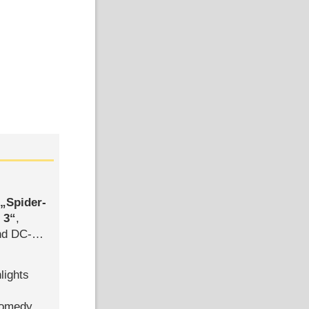
,
Spider-
 3
,
d DC-
ce
lights
Comedy