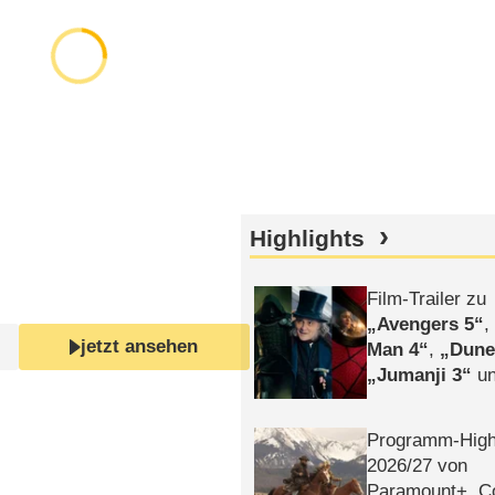
Highlights
Film-Trailer zu
Avengers 5
jetzt ansehen
Man 4
,
Dune
Jumanji 3
un
Horror
Clayfa
Programm-High
2026/​27 von
Paramount+, 