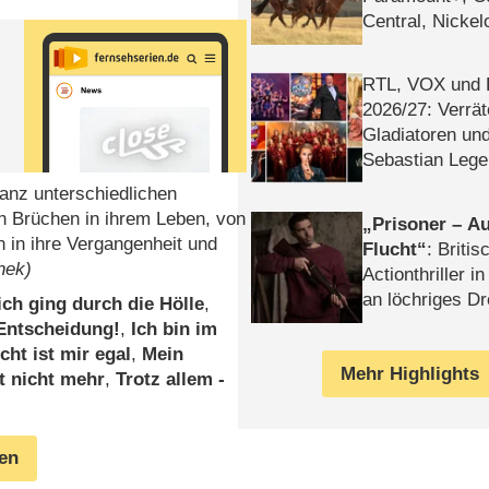
Central, Nicke
WELT
RTL, VOX und
2026/​27: Verrät
Gladiatoren un
Sebastian Lege
anz unterschiedlichen
n Brüchen in ihrem Leben, von
Prisoner – Au
 in ihre Vergangenheit und
Flucht
: Britis
hek)
Actionthriller i
an löchriges D
ich ging durch die Hölle
,
gekettet – Rev
 Entscheidung!
,
Ich bin im
ht ist mir egal
,
Mein
Mehr Highlights
t nicht mehr
,
Trotz allem -
gen