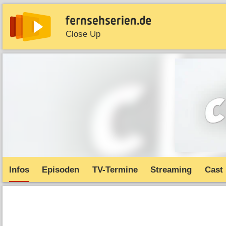
Close Up
News
Entdecken
Streaming
TV-Starts
Serie
Infos
Episoden
TV-Termine
Streaming
Cast