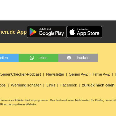
rien.de App
teilen
teilen
drucken
SerienChecker-Podcast
Newsletter
Serien A–Z
Filme A–Z
obs
Werbung schalten
Links
Facebook
zurück nach oben
men eines Affiliate-Partnerprogramms. Das bedeutet keine Mehrkosten für Käufer, unterstüt
Finanzierung dieser Website.