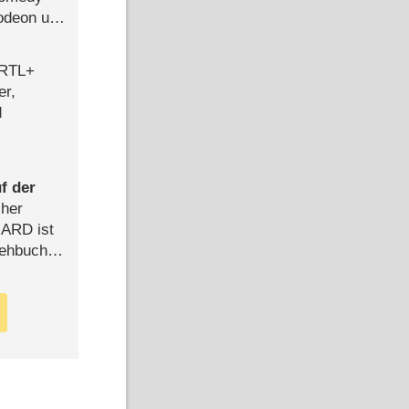
lodeon und
 RTL+
er,
d
f der
cher
n ARD ist
rehbuch
iew