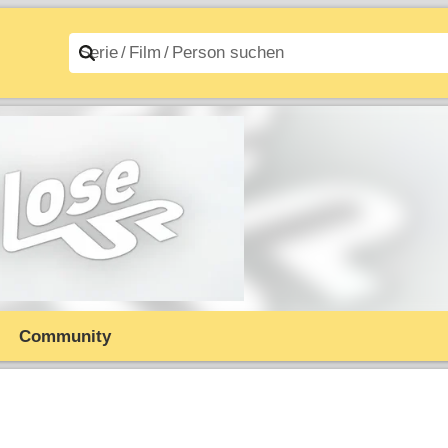
n A–Z
Filme A–Z
Community