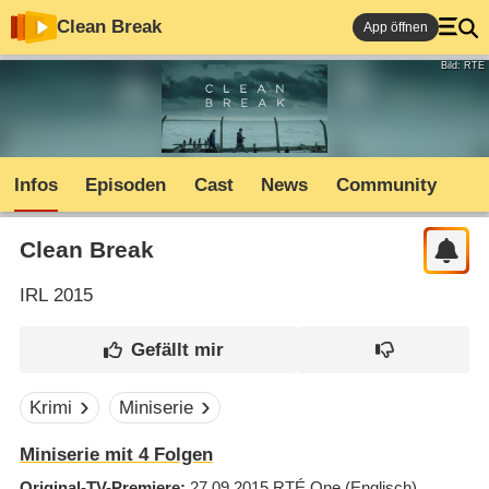
Clean Break
App öffnen
Bild: RTÉ
Infos
Episoden
Cast
News
Community
Clean Break
IRL
2015
Krimi
Miniserie
Miniserie mit 4 Folgen
Original-TV-Premiere
27.09.2015
RTÉ One
(Englisch)