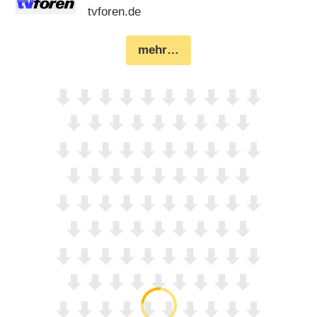
tvforen.de
mehr…