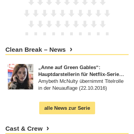
Clean Break – News
„Anne auf Green Gables“:
Hauptdarstellerin für Netflix-Serie
gefunden
Amybeth McNulty übernimmt Titelrolle
in der Neuauflage (
22.10.2016
)
alle News zur Serie
Cast & Crew