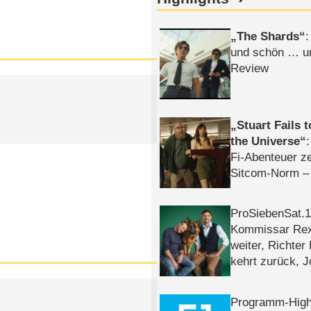
The Shards
:
und schön … un
Review
Stuart Fails 
the Universe
Fi-Abenteuer ze
Sitcom-Norm –
ProSiebenSat.1 
Kommissar Rex 
weiter, Richter
kehrt zurück, 
Klaas machen 
Programm-High