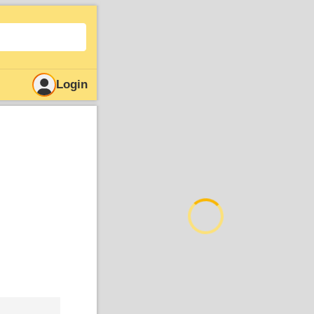
Login