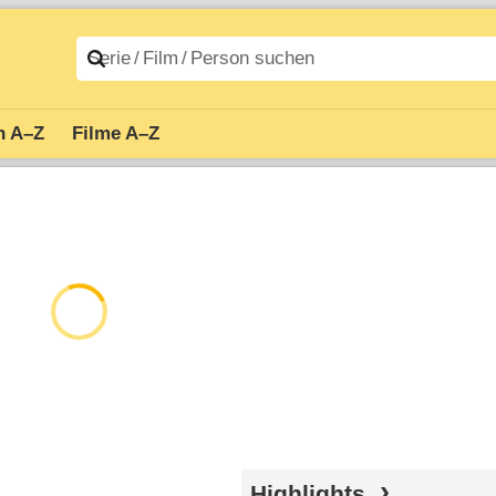
n A–Z
Filme A–Z
Highlights