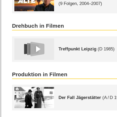
(9 Folgen, 2004–2007)
Drehbuch in Filmen
Treffpunkt Leipzig
(
D
1985)
Produktion in Filmen
Der Fall Jägerstätter
(
A
/
D
1