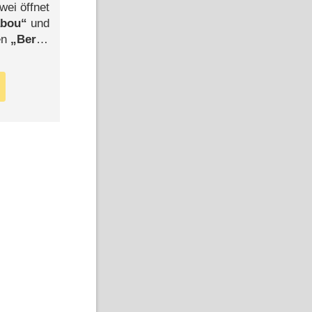
wei öffnet
abou
und
len
Berlin
-Ableger