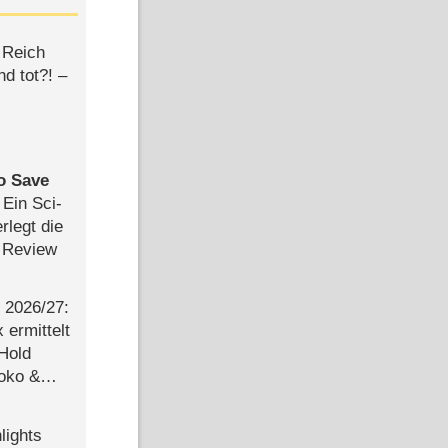
 Reich
d tot?! –
to Save
: Ein Sci-
rlegt die
 Review
2026/​27:
ermittelt
 Hold
Joko &
Urlaub
lights