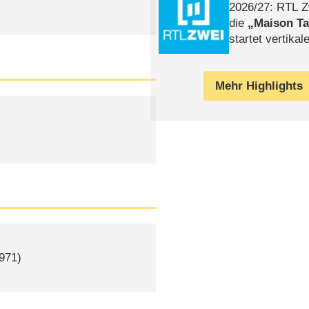
2026/​27: RTL Z
die
Maison T
startet vertika
– Tag & Nacht
Mehr Highlights
971)