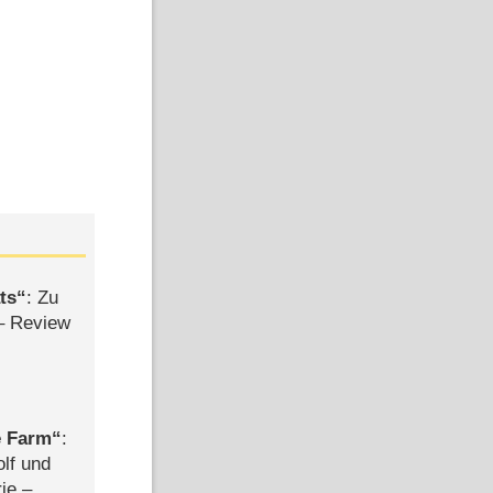
ts
: Zu
– Review
e Farm
:
olf und
rie –