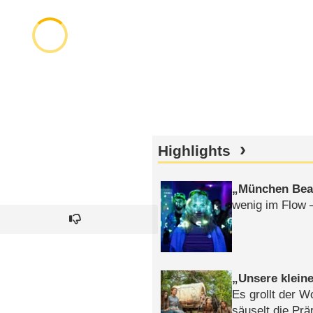
Highlights
München Bea
wenig im Flow 
Unsere klein
Es grollt der W
säuselt die Prä