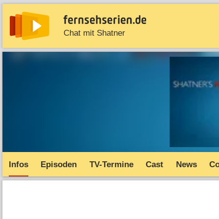
Chat mit Shatner
News
Entdecken
Streaming
TV-Starts
Serie
Infos
Episoden
TV-Termine
Cast
News
C