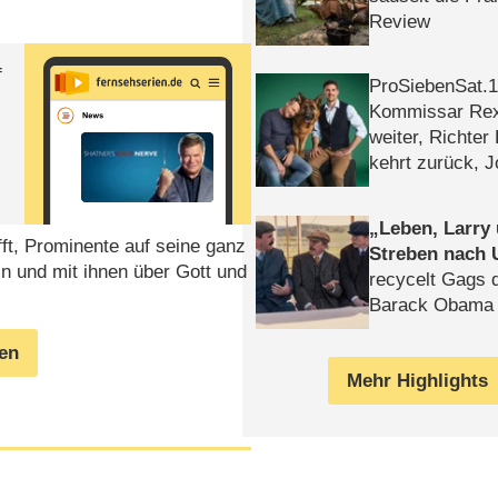
Review
f
ProSiebenSat.1 
Kommissar Rex 
weiter, Richter
kehrt zurück, 
Klaas machen 
Leben, Larry
fft, Prominente auf seine ganz
Streben nach 
ln und mit ihnen über Gott und
recycelt Gags 
Barack Obama 
gen
Mehr Highlights