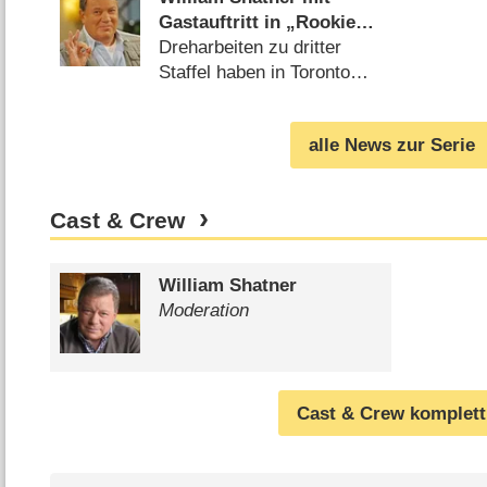
Gastauftritt in „Rookie
Blue“
Dreharbeiten zu dritter
Staffel haben in Toronto
begonnen (
09.09.2011
)
alle News zur Serie
Cast & Crew
William Shatner
Moderation
Cast & Crew komplett