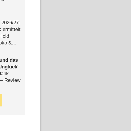
2026/​27:
ermittelt
 Hold
Joko &
Urlaub
 und das
Unglück
dank
– Review