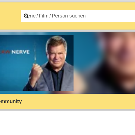
n A–Z
Filme A–Z
ommunity