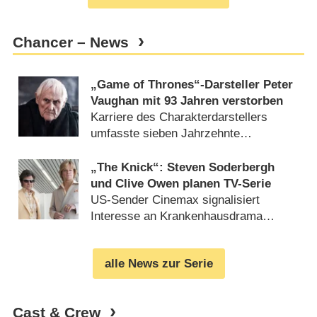
Chancer – News
„Game of Thrones“-Darsteller Peter
Vaughan mit 93 Jahren verstorben
Karriere des Charakterdarstellers
umfasste sieben Jahrzehnte
(
06.12.2016
)
„The Knick“: Steven Soderbergh
und Clive Owen planen TV-Serie
US-Sender Cinemax signalisiert
Interesse an Krankenhausdrama
(
24.05.2013
)
alle News zur Serie
Cast & Crew