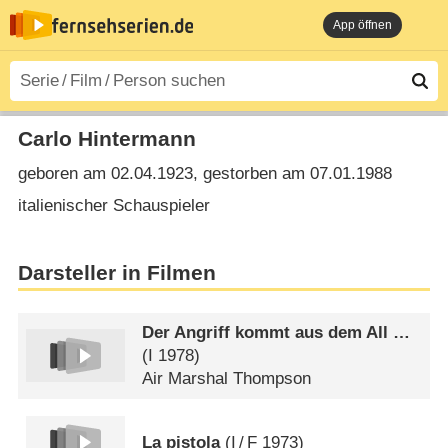
App öffnen
Carlo Hintermann
geboren am 02.04.1923, gestorben am 07.01.1988
italienischer Schauspieler
Darsteller in Filmen
Der Angriff kommt aus dem All …
(
I
1978)
Air Marshal Thompson
La pistola
(
I
/
F
1973)