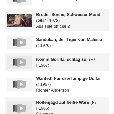
Bruder Sonne, Schwester Mond
(
GB
/
I
1972)
Assisiite official 2
Sandokan, der Tiger von Malesia
(
I
1970)
Komm Gorilla, schlag zu!
(
F
/
I
1967)
Wanted! Für drei lumpige Dollar
(
I
1967)
Richter Anderson
Höllenjagd auf heiße Ware
(
F
/
I
1966)