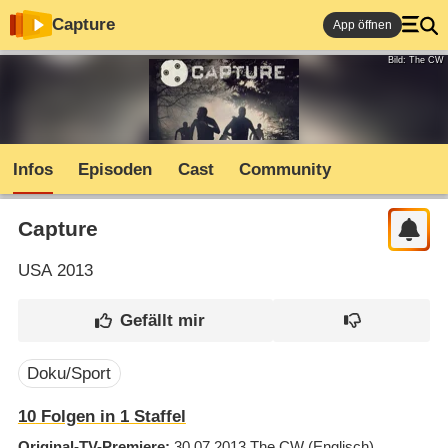
Capture
App öffnen
Bild: The CW
Infos
Episoden
Cast
Community
Capture
USA
2013
Doku/Sport
10
Folgen in
1
Staffel
Original-TV-Premiere
30.07.2013
The CW
(Englisch)