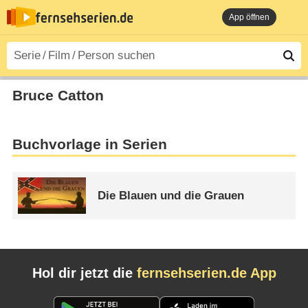
App öffnen
Bruce Catton
Buchvorlage in Serien
Die Blauen und die Grauen
Hol dir jetzt die
fernsehserien.de App